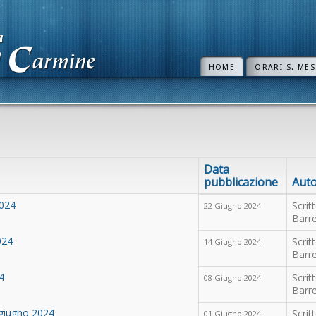
HOME
ORARI S. MES
Data
pubblicazione
Aut
2024
Scrit
22 Giugno 2024
Barre
024
Scrit
14 Giugno 2024
Barre
4
Scrit
08 Giugno 2024
Barre
 giugno 2024
Scrit
01 Giugno 2024