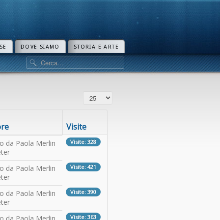
SE
DOVE SIAMO
STORIA E ARTE
Visualizza n.
ore
Visite
Visite: 328
to da Paola Merlin
ter
Visite: 421
to da Paola Merlin
ter
Visite: 390
to da Paola Merlin
ter
Visite: 363
to da Paola Merlin