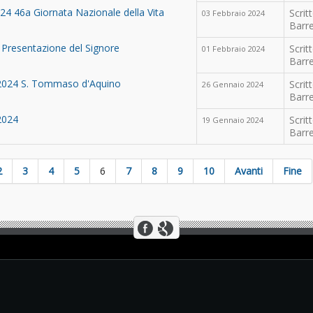
24 46a Giornata Nazionale della Vita
Scrit
03 Febbraio 2024
Barre
- Presentazione del Signore
Scrit
01 Febbraio 2024
Barre
 2024 S. Tommaso d'Aquino
Scrit
26 Gennaio 2024
Barre
2024
Scrit
19 Gennaio 2024
Barre
2
3
4
5
6
7
8
9
10
Avanti
Fine