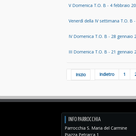
V Domenica T.O. B - 4 febbraio 20
Venerdì della IV settimana T.O. B 
IV Domenica T.O. B - 28 gennaio
III Domenica T.O. B - 21 gennaio 
Indietro
1
Inizio
INFO PARROCCHIA
Parrocchia S. Maria del Carmine
Piazza Petrarca 1