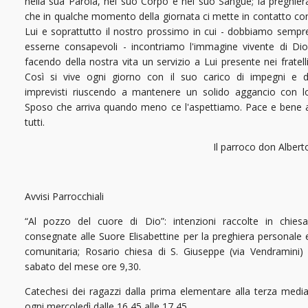
nella sua Parola, nel suo Corpo e nel suo Sangue; la preghier
che in qualche momento della giornata ci mette in contatto co
Lui e soprattutto il nostro prossimo in cui - dobbiamo sempr
esserne consapevoli - incontriamo l'immagine vivente di Dio
facendo della nostra vita un servizio a Lui presente nei fratelli
Così si vive ogni giorno con il suo carico di impegni e d
imprevisti riuscendo a mantenere un solido aggancio con l
Sposo che arriva quando meno ce l'aspettiamo. Pace e bene 
tutti.
Il parroco don Albert
Avvisi Parrocchiali
“Al pozzo del cuore di Dio”: intenzioni raccolte in chiesa
consegnate alle Suore Elisabettine per la preghiera personale 
comunitaria; Rosario chiesa di S. Giuseppe (via Vendramini) 
sabato del mese ore 9,30.
Catechesi dei ragazzi dalla prima elementare alla terza media
ogni mercoledì dalle 16,45 alle 17,45.