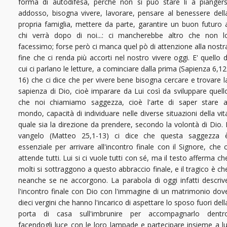
forma di autodifesa, perché non si può stare lì a piangers
addosso, bisogna vivere, lavorare, pensare al benessere dell
propria famiglia, mettere da parte, garantire un buon futuro 
chi verrà dopo di noi...: ci mancherebbe altro che non l
facessimo; forse però ci manca quel pò di attenzione alla nostr
fine che ci renda più accorti nel nostro vivere oggi. E' quello d
cui ci parlano le letture, a cominciare dalla prima (Sapienza 6,12
16) che ci dice che per vivere bene bisogna cercare e trovare l
sapienza di Dio, cioè imparare da Lui così da sviluppare quell
che noi chiamiamo saggezza, cioè l'arte di saper stare a
mondo, capacità di individuare nelle diverse situazioni della vit
quale sia la direzione da prendere, secondo la volontà di Dio. I
vangelo (Matteo 25,1-13) ci dice che questa saggezza 
essenziale per arrivare all'incontro finale con il Signore, che c
attende tutti. Lui si ci vuole tutti con sé, ma il testo afferma ch
molti si sottraggono a questo abbraccio finale, e il tragico è ch
neanche se ne accorgono. La parabola di oggi infatti descriv
l'incontro finale con Dio con l'immagine di un matrimonio dov
dieci vergini che hanno l'incarico di aspettare lo sposo fuori dell
porta di casa sull'imbrunire per accompagnarlo dentr
facendogli luce con le loro lampade e partecipare insieme a lu