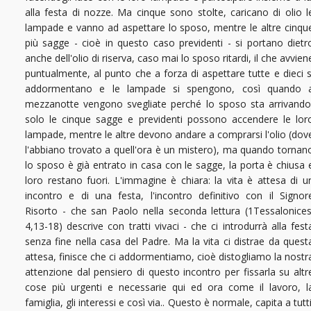
alla festa di nozze. Ma cinque sono stolte, caricano di olio l
lampade e vanno ad aspettare lo sposo, mentre le altre cinqu
più sagge - cioè in questo caso previdenti - si portano dietr
anche dell'olio di riserva, caso mai lo sposo ritardi, il che avvien
puntualmente, al punto che a forza di aspettare tutte e dieci s
addormentano e le lampade si spengono, così quando 
mezzanotte vengono svegliate perché lo sposo sta arrivando
solo le cinque sagge e previdenti possono accendere le lor
lampade, mentre le altre devono andare a comprarsi l'olio (dov
l'abbiano trovato a quell'ora è un mistero), ma quando tornan
lo sposo è già entrato in casa con le sagge, la porta è chiusa 
loro restano fuori. L'immagine è chiara: la vita è attesa di u
incontro e di una festa, l'incontro definitivo con il Signor
Risorto - che san Paolo nella seconda lettura (1Tessalonices
4,13-18) descrive con tratti vivaci - che ci introdurrà alla fest
senza fine nella casa del Padre. Ma la vita ci distrae da quest
attesa, finisce che ci addormentiamo, cioè distogliamo la nostr
attenzione dal pensiero di questo incontro per fissarla su altr
cose più urgenti e necessarie qui ed ora come il lavoro, l
famiglia, gli interessi e così via.. Questo è normale, capita a tutti