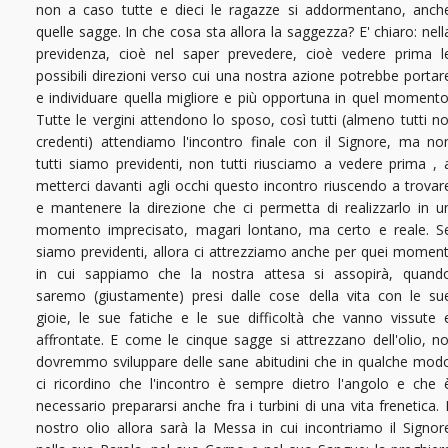
non a caso tutte e dieci le ragazze si addormentano, anch
quelle sagge. In che cosa sta allora la saggezza? E' chiaro: nell
previdenza, cioè nel saper prevedere, cioè vedere prima l
possibili direzioni verso cui una nostra azione potrebbe portar
e individuare quella migliore e più opportuna in quel momento
Tutte le vergini attendono lo sposo, così tutti (almeno tutti no
credenti) attendiamo l'incontro finale con il Signore, ma no
tutti siamo previdenti, non tutti riusciamo a vedere prima , 
metterci davanti agli occhi questo incontro riuscendo a trovar
e mantenere la direzione che ci permetta di realizzarlo in u
momento imprecisato, magari lontano, ma certo e reale. S
siamo previdenti, allora ci attrezziamo anche per quei moment
in cui sappiamo che la nostra attesa si assopirà, quand
saremo (giustamente) presi dalle cose della vita con le su
gioie, le sue fatiche e le sue difficoltà che vanno vissute 
affrontate. E come le cinque sagge si attrezzano dell'olio, no
dovremmo sviluppare delle sane abitudini che in qualche mod
ci ricordino che l'incontro è sempre dietro l'angolo e che 
necessario prepararsi anche fra i turbini di una vita frenetica. I
nostro olio allora sarà la Messa in cui incontriamo il Signor