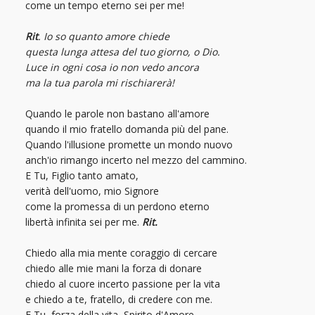
come un tempo eterno sei per me!
Rit
. Io so quanto amore chiede
questa lunga attesa del tuo giorno, o Dio.
Luce in ogni cosa io non vedo ancora
ma la tua parola mi rischiarerà!
Quando le parole non bastano all'amore
quando il mio fratello domanda più del pane.
Quando l'illusione promette un mondo nuovo
anch'io rimango incerto nel mezzo del cammino.
E Tu, Figlio tanto amato,
verità dell'uomo, mio Signore
come la promessa di un perdono eterno
libertà infinita sei per me.
Rit.
Chiedo alla mia mente coraggio di cercare
chiedo alle mie mani la forza di donare
chiedo al cuore incerto passione per la vita
e chiedo a te, fratello, di credere con me.
E Tu, forza della vita, Spirito d'Amore