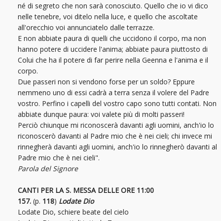
né di segreto che non sarà conosciuto. Quello che io vi dico
nelle tenebre, voi ditelo nella luce, e quello che ascoltate
all'orecchio voi annunciatelo dalle terrazze.
E non abbiate paura di quelli che uccidono il corpo, ma non
hanno potere di uccidere l'anima; abbiate paura piuttosto di
Colui che ha il potere di far perire nella Geenna e l'anima e il
corpo.
Due passeri non si vendono forse per un soldo? Eppure
nemmeno uno di essi cadrà a terra senza il volere del Padre
vostro. Perfino i capelli del vostro capo sono tutti contati. Non
abbiate dunque paura: voi valete più di molti passeri!
Perciò chiunque mi riconoscerà davanti agli uomini, anch'io lo
riconoscerò davanti al Padre mio che è nei cieli; chi invece mi
rinnegherà davanti agli uomini, anch'io lo rinnegherò davanti al
Padre mio che è nei cieli".
Parola del Signore
CANTI PER LA S. MESSA DELLE ORE 11:00
157.
(p.
118
)
Lodate Dio
Lodate Dio, schiere beate del cielo