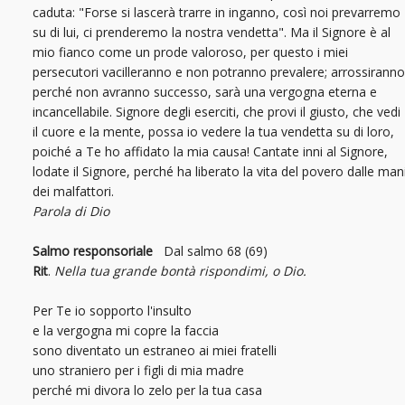
caduta: "Forse si lascerà trarre in inganno, così noi prevarremo
su di lui, ci prenderemo la nostra vendetta". Ma il Signore è al
mio fianco come un prode valoroso, per questo i miei
persecutori vacilleranno e non potranno prevalere; arrossiranno
perché non avranno successo, sarà una vergogna eterna e
incancellabile. Signore degli eserciti, che provi il giusto, che vedi
il cuore e la mente, possa io vedere la tua vendetta su di loro,
poiché a Te ho affidato la mia causa! Cantate inni al Signore,
lodate il Signore, perché ha liberato la vita del povero dalle man
dei malfattori.
Parola di Dio
Salmo responsoriale
Dal salmo 68 (69)
Rit
.
Nella tua grande bontà rispondimi, o Dio.
Per Te io sopporto l'insulto
e la vergogna mi copre la faccia
sono diventato un estraneo ai miei fratelli
uno straniero per i figli di mia madre
perché mi divora lo zelo per la tua casa