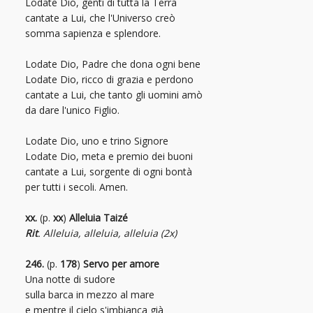
Lodate Dio, genti di tutta la Terra
cantate a Lui, che l'Universo creò
somma sapienza e splendore.
Lodate Dio, Padre che dona ogni bene
Lodate Dio, ricco di grazia e perdono
cantate a Lui, che tanto gli uomini amò
da dare l'unico Figlio.
Lodate Dio, uno e trino Signore
Lodate Dio, meta e premio dei buoni
cantate a Lui, sorgente di ogni bontà
per tutti i secoli. Amen.
xx.
(p.
xx
)
Alleluia Taizé
Rit
. Alleluia, alleluia, alleluia (2x)
246.
(p.
178
)
Servo per amore
Una notte di sudore
sulla barca in mezzo al mare
e mentre il cielo s'imbianca già