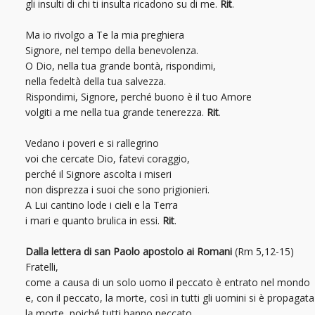
gli insulti di chi ti insulta ricadono su di me.
Rit
.
Ma io rivolgo a Te la mia preghiera
Signore, nel tempo della benevolenza.
O Dio, nella tua grande bontà, rispondimi,
nella fedeltà della tua salvezza.
Rispondimi, Signore, perché buono è il tuo Amore
volgiti a me nella tua grande tenerezza.
Rit
.
Vedano i poveri e si rallegrino
voi che cercate Dio, fatevi coraggio,
perché il Signore ascolta i miseri
non disprezza i suoi che sono prigionieri.
A Lui cantino lode i cieli e la Terra
i mari e quanto brulica in essi.
Rit
.
Dalla lettera di san Paolo apostolo ai Romani
(Rm 5,12-15)
Fratelli,
come a causa di un solo uomo il peccato è entrato nel mondo
e, con il peccato, la morte, così in tutti gli uomini si è propagata
la morte, poiché tutti hanno peccato.