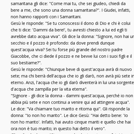
samaritana gli dice: "Come mai tu, che sei giudeo, chiedi da
bere a me, che sono una donna samaritana?". I Giudei, infatti,
non hanno rapporti con i Samaritani.
Gesù le risponde: "Se tu conoscessi il dono di Dio e chi è colui
che ti dice: 'Dammi da bere!', tu avresti chiesto a lui ed egli ti
avrebbe dato acqua viva". Gli dice la donna: "Signore, non hai u
secchio e il pozzo è profondo: da dove prendi dunque
quest'acqua viva? Sei tu forse più grande del nostro padre
Giacobbe, che ci diede il pozzo e ne bevve lui con i suoi figli e il
suo bestiame?".
Gesù le risponde: "Chiunque beve di quest'acqua avrà di nuovo
sete; ma chi berrà dell'acqua che io gli darò, non avrà più sete i
eterno. Anzi, l'acqua che io gli darò diventerà in lui una sorgente
d'acqua che zampilla per la vita eterna".
"Signore - gli dice la donna - dammi quest'acqua, perché io non
abbia più sete e non continui a venire qui ad attingere acqua".
Le dice: "Va chiamare tuo marito e ritorna qui". Gli risponde la
donna: "Io non ho marito". Le dice Gesù: "Hai detto bene: 'Io
non ho marito'. Infatti, hai avuto cinque mariti e quello che hai
ora non è tuo marito; in questo hai detto il vero".