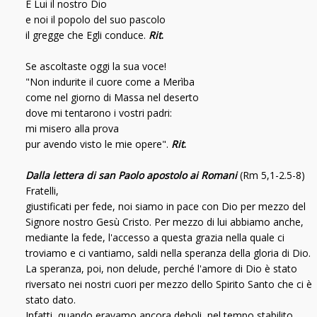
È Lui il nostro Dio
e noi il popolo del suo pascolo
il gregge che Egli conduce.
Rit
.
Se ascoltaste oggi la sua voce!
"Non indurite il cuore come a Merìba
come nel giorno di Massa nel deserto
dove mi tentarono i vostri padri:
mi misero alla prova
pur avendo visto le mie opere".
Rit
.
Dalla lettera di san Paolo apostolo ai Romani
(Rm 5,1-2.5-8)
Fratelli,
giustificati per fede, noi siamo in pace con Dio per mezzo del
Signore nostro Gesù Cristo. Per mezzo di lui abbiamo anche,
mediante la fede, l'accesso a questa grazia nella quale ci
troviamo e ci vantiamo, saldi nella speranza della gloria di Dio.
La speranza, poi, non delude, perché l'amore di Dio è stato
riversato nei nostri cuori per mezzo dello Spirito Santo che ci è
stato dato.
Infatti, quando eravamo ancora deboli, nel tempo stabilito