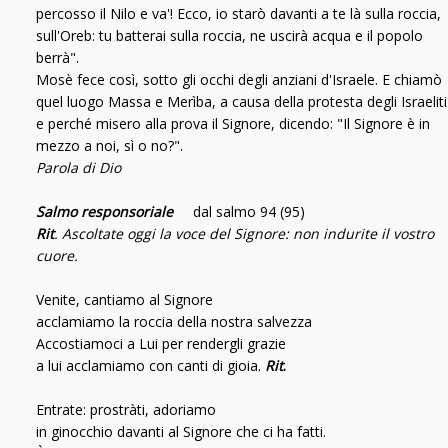
percosso il Nilo e va'! Ecco, io starò davanti a te là sulla roccia,
sull'Oreb: tu batterai sulla roccia, ne uscirà acqua e il popolo
berrà".
Mosè fece così, sotto gli occhi degli anziani d'Israele. E chiamò
quel luogo Massa e Merìba, a causa della protesta degli Israeliti
e perché misero alla prova il Signore, dicendo: "Il Signore è in
mezzo a noi, sì o no?".
Parola di Dio
Salmo responsoriale
dal salmo 94 (95)
Rit
. Ascoltate oggi la voce del Signore: non indurite il vostro
cuore.
Venite, cantiamo al Signore
acclamiamo la roccia della nostra salvezza
Accostiamoci a Lui per rendergli grazie
a lui acclamiamo con canti di gioia.
Rit
.
Entrate: prostràti, adoriamo
in ginocchio davanti al Signore che ci ha fatti.