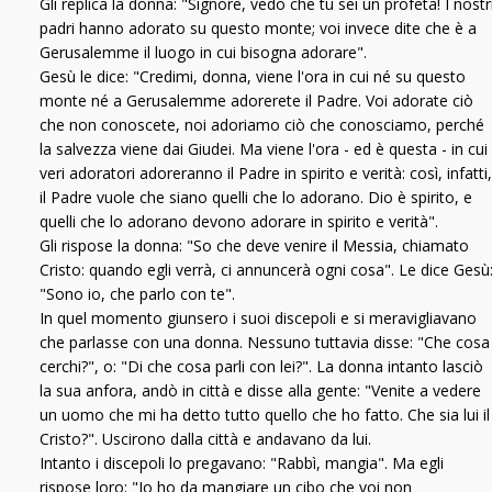
Gli replica la donna: "Signore, vedo che tu sei un profeta! I nostr
padri hanno adorato su questo monte; voi invece dite che è a
Gerusalemme il luogo in cui bisogna adorare".
Gesù le dice: "Credimi, donna, viene l'ora in cui né su questo
monte né a Gerusalemme adorerete il Padre. Voi adorate ciò
che non conoscete, noi adoriamo ciò che conosciamo, perché
la salvezza viene dai Giudei. Ma viene l'ora - ed è questa - in cui 
veri adoratori adoreranno il Padre in spirito e verità: così, infatti,
il Padre vuole che siano quelli che lo adorano. Dio è spirito, e
quelli che lo adorano devono adorare in spirito e verità".
Gli rispose la donna: "So che deve venire il Messia, chiamato
Cristo: quando egli verrà, ci annuncerà ogni cosa". Le dice Gesù
"Sono io, che parlo con te".
In quel momento giunsero i suoi discepoli e si meravigliavano
che parlasse con una donna. Nessuno tuttavia disse: "Che cosa
cerchi?", o: "Di che cosa parli con lei?". La donna intanto lasciò
la sua anfora, andò in città e disse alla gente: "Venite a vedere
un uomo che mi ha detto tutto quello che ho fatto. Che sia lui il
Cristo?". Uscirono dalla città e andavano da lui.
Intanto i discepoli lo pregavano: "Rabbì, mangia". Ma egli
rispose loro: "Io ho da mangiare un cibo che voi non