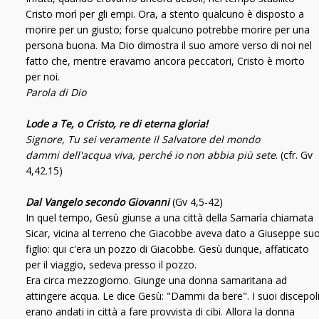
Cristo morì per gli empi. Ora, a stento qualcuno è disposto a
morire per un giusto; forse qualcuno potrebbe morire per una
persona buona. Ma Dio dimostra il suo amore verso di noi nel
fatto che, mentre eravamo ancora peccatori, Cristo è morto
per noi.
Parola di Dio
Lode a Te, o Cristo, re di eterna gloria!
Signore, Tu sei veramente il Salvatore del mondo
dammi dell'acqua viva, perché io non abbia più sete
. (cfr. Gv
4,42.15)
Dal Vangelo secondo Giovanni
(Gv 4,5-42)
In quel tempo, Gesù giunse a una città della Samarìa chiamata
Sicar, vicina al terreno che Giacobbe aveva dato a Giuseppe su
figlio: qui c'era un pozzo di Giacobbe. Gesù dunque, affaticato
per il viaggio, sedeva presso il pozzo.
Era circa mezzogiorno. Giunge una donna samaritana ad
attingere acqua. Le dice Gesù: "Dammi da bere". I suoi discepol
erano andati in città a fare provvista di cibi. Allora la donna