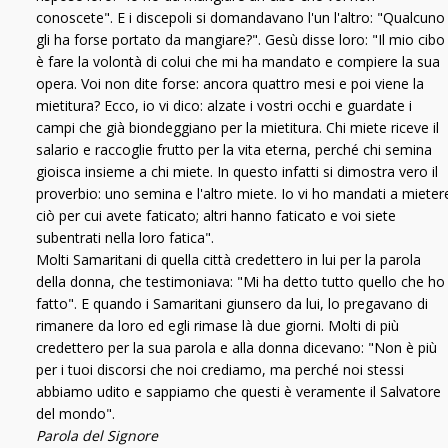
conoscete". E i discepoli si domandavano l'un l'altro: "Qualcuno
gli ha forse portato da mangiare?". Gesù disse loro: "Il mio cibo
è fare la volontà di colui che mi ha mandato e compiere la sua
opera. Voi non dite forse: ancora quattro mesi e poi viene la
mietitura? Ecco, io vi dico: alzate i vostri occhi e guardate i
campi che già biondeggiano per la mietitura. Chi miete riceve il
salario e raccoglie frutto per la vita eterna, perché chi semina
gioisca insieme a chi miete. In questo infatti si dimostra vero il
proverbio: uno semina e l'altro miete. Io vi ho mandati a mieter
ciò per cui avete faticato; altri hanno faticato e voi siete
subentrati nella loro fatica".
Molti Samaritani di quella città credettero in lui per la parola
della donna, che testimoniava: "Mi ha detto tutto quello che ho
fatto". E quando i Samaritani giunsero da lui, lo pregavano di
rimanere da loro ed egli rimase là due giorni. Molti di più
credettero per la sua parola e alla donna dicevano: "Non è più
per i tuoi discorsi che noi crediamo, ma perché noi stessi
abbiamo udito e sappiamo che questi è veramente il Salvatore
del mondo".
Parola del Signore