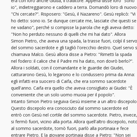
era con loro anche Giuda, il traditore. Appena disse loro "Sono
io", indietreggiarono e caddero a terra. Domandò loro di nuovo
"Chi cercate?". Risposero: "Gesù, il Nazareno". Gesù replicò: "Vi
ho detto: sono io. Se dunque cercate me, lasciate che questi se
ne vadano", perché si compisse la parola che egli aveva detto:
"Non ho perduto nessuno di quelli che mi hai dato". Allora
Simon Pietro, che aveva una spada, la trasse fuori, colpì il serv
del sommo sacerdote e gli tagliò l'orecchio destro. Quel servo s
chiamava Malco. Gesù allora disse a Pietro: "Rimetti la spada
nel fodero: il calice che il Padre mi ha dato, non dovrò berlo?".
Allora i soldati, con il comandante e le guardie dei Giudei,
catturarono Gesù, lo legarono e lo condussero prima da Anna:
egli infatti era suocero di Caifa, che era sommo sacerdote
quell'anno. Caifa era quello che aveva consigliato ai Giudei: "È
conveniente che un solo uomo muoia per il popolo".
Intanto Simon Pietro seguiva Gesù insieme a un altro discepolo
Questo discepolo era conosciuto dal sommo sacerdote ed
entrò con Gesù nel cortile del sommo sacerdote. Pietro, invece
si fermò fuori, vicino alla porta. Allora quell'altro discepolo, not
al sommo sacerdote, tornò fuori, parlò alla portinaia e fece
entrare Pietro. E la giovane portinaia disse a Pietro: "Non sei