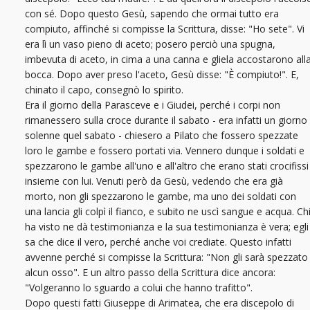
con sé. Dopo questo Gesù, sapendo che ormai tutto era
compiuto, affinché si compisse la Scrittura, disse: "Ho sete". Vi
era lì un vaso pieno di aceto; posero perciò una spugna,
imbevuta di aceto, in cima a una canna e gliela accostarono all
bocca. Dopo aver preso l'aceto, Gesù disse: "È compiuto!". E,
chinato il capo, consegnò lo spirito.
Era il giorno della Parasceve e i Giudei, perché i corpi non
rimanessero sulla croce durante il sabato - era infatti un giorno
solenne quel sabato - chiesero a Pilato che fossero spezzate
loro le gambe e fossero portati via. Vennero dunque i soldati e
spezzarono le gambe all'uno e all'altro che erano stati crocifissi
insieme con lui. Venuti però da Gesù, vedendo che era già
morto, non gli spezzarono le gambe, ma uno dei soldati con
una lancia gli colpì il fianco, e subito ne uscì sangue e acqua. Ch
ha visto ne dà testimonianza e la sua testimonianza è vera; egli
sa che dice il vero, perché anche voi crediate. Questo infatti
avvenne perché si compisse la Scrittura: "Non gli sarà spezzato
alcun osso". E un altro passo della Scrittura dice ancora:
"Volgeranno lo sguardo a colui che hanno trafitto".
Dopo questi fatti Giuseppe di Arimatea, che era discepolo di