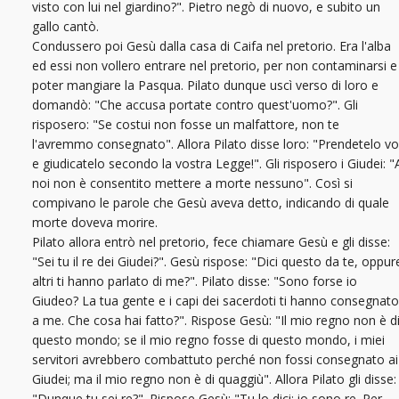
visto con lui nel giardino?". Pietro negò di nuovo, e subito un
gallo cantò.
Condussero poi Gesù dalla casa di Caifa nel pretorio. Era l'alba
ed essi non vollero entrare nel pretorio, per non contaminarsi e
poter mangiare la Pasqua. Pilato dunque uscì verso di loro e
domandò: "Che accusa portate contro quest'uomo?". Gli
risposero: "Se costui non fosse un malfattore, non te
l'avremmo consegnato". Allora Pilato disse loro: "Prendetelo vo
e giudicatelo secondo la vostra Legge!". Gli risposero i Giudei: "
noi non è consentito mettere a morte nessuno". Così si
compivano le parole che Gesù aveva detto, indicando di quale
morte doveva morire.
Pilato allora entrò nel pretorio, fece chiamare Gesù e gli disse:
"Sei tu il re dei Giudei?". Gesù rispose: "Dici questo da te, oppur
altri ti hanno parlato di me?". Pilato disse: "Sono forse io
Giudeo? La tua gente e i capi dei sacerdoti ti hanno consegnato
a me. Che cosa hai fatto?". Rispose Gesù: "Il mio regno non è d
questo mondo; se il mio regno fosse di questo mondo, i miei
servitori avrebbero combattuto perché non fossi consegnato ai
Giudei; ma il mio regno non è di quaggiù". Allora Pilato gli disse:
"Dunque tu sei re?". Rispose Gesù: "Tu lo dici: io sono re. Per