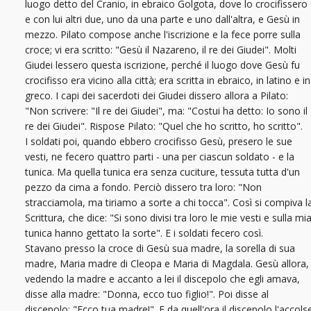
luogo detto del Cranio, in ebraico Golgota, dove lo crocifissero
e con lui altri due, uno da una parte e uno dall'altra, e Gesù in
mezzo. Pilato compose anche l'iscrizione e la fece porre sulla
croce; vi era scritto: "Gesù il Nazareno, il re dei Giudei". Molti
Giudei lessero questa iscrizione, perché il luogo dove Gesù fu
crocifisso era vicino alla città; era scritta in ebraico, in latino e in
greco. I capi dei sacerdoti dei Giudei dissero allora a Pilato:
"Non scrivere: "Il re dei Giudei", ma: "Costui ha detto: Io sono il
re dei Giudei". Rispose Pilato: "Quel che ho scritto, ho scritto".
I soldati poi, quando ebbero crocifisso Gesù, presero le sue
vesti, ne fecero quattro parti - una per ciascun soldato - e la
tunica. Ma quella tunica era senza cuciture, tessuta tutta d'un
pezzo da cima a fondo. Perciò dissero tra loro: "Non
stracciamola, ma tiriamo a sorte a chi tocca". Così si compiva l
Scrittura, che dice: "Si sono divisi tra loro le mie vesti e sulla mi
tunica hanno gettato la sorte". E i soldati fecero così.
Stavano presso la croce di Gesù sua madre, la sorella di sua
madre, Maria madre di Cleopa e Maria di Magdala. Gesù allora,
vedendo la madre e accanto a lei il discepolo che egli amava,
disse alla madre: "Donna, ecco tuo figlio!". Poi disse al
discepolo: "Ecco tua madre!". E da quell'ora il discepolo l'accols