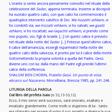
L'orante si sente ancora pienamente coinvolto nel rituale della
celebrazione del
Seder
, appena terminata. Insieme ai discepoli
ha vuotato quattro calici, con quei calici ha commemorato il
quadruplice intervento salvifico di Dio.
We-hozethi
ethkem,
vi
ho condotti via;
we-hizzalti ethkem
, vi ho salvati;
we-gaalti
ethkem
, vi ho riscattati;
we-laqachti ethkem
, vi prendo come
mio popolo, voi, figli di Israele. [...] Un quinto calice è previsto
nel rituale della notte del
Seder
. [...] Potesse quest'ultimo calice,
il calice dell'amarezza, essergli risparmiato! Nella notte dei
quattro calici della salvezza, è pronto per lui il calice della morte
Sottomettendo la propria volontà a quella del Padre, Gesù
diviene uno con lui: dalla mano del Padre egli prende l'ultimo
calice della sofferenza.
SHALOM BEN-CHORIN,
Fratello Gesù
.
Un punto di vista
ebraico sul Nazareno
. Morcelliana, Brescia 1985, pp. 241-246.
LITURGIA DELLA PAROLA
Dal libro del profeta Isaia
(Is 52,13-53,12)
Ecco, il mio servo avrà successo, sarà onorato, esaltato e
innalzato grandemente. Come molti si stupirono di lui - tanto
era sfigurato per essere d'uomo il suo aspetto e diversa la sua