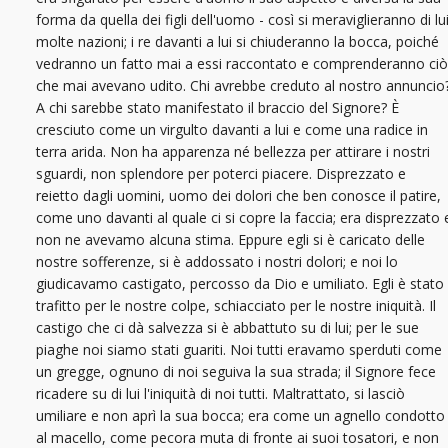
forma da quella dei figli dell'uomo - così si meraviglieranno di lu
molte nazioni; i re davanti a lui si chiuderanno la bocca, poiché
vedranno un fatto mai a essi raccontato e comprenderanno ciò
che mai avevano udito. Chi avrebbe creduto al nostro annuncio
A chi sarebbe stato manifestato il braccio del Signore? È
cresciuto come un virgulto davanti a lui e come una radice in
terra arida. Non ha apparenza né bellezza per attirare i nostri
sguardi, non splendore per poterci piacere. Disprezzato e
reietto dagli uomini, uomo dei dolori che ben conosce il patire,
come uno davanti al quale ci si copre la faccia; era disprezzato 
non ne avevamo alcuna stima. Eppure egli si è caricato delle
nostre sofferenze, si è addossato i nostri dolori; e noi lo
giudicavamo castigato, percosso da Dio e umiliato. Egli è stato
trafitto per le nostre colpe, schiacciato per le nostre iniquità. Il
castigo che ci dà salvezza si è abbattuto su di lui; per le sue
piaghe noi siamo stati guariti. Noi tutti eravamo sperduti come
un gregge, ognuno di noi seguiva la sua strada; il Signore fece
ricadere su di lui l'iniquità di noi tutti. Maltrattato, si lasciò
umiliare e non aprì la sua bocca; era come un agnello condotto
al macello, come pecora muta di fronte ai suoi tosatori, e non