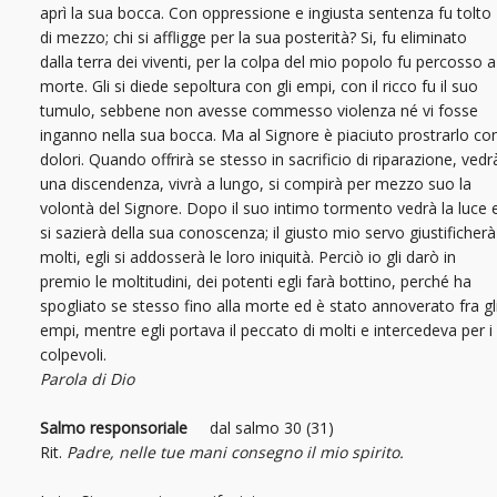
aprì la sua bocca. Con oppressione e ingiusta sentenza fu tolto
di mezzo; chi si affligge per la sua posterità? Si, fu eliminato
dalla terra dei viventi, per la colpa del mio popolo fu percosso a
morte. Gli si diede sepoltura con gli empi, con il ricco fu il suo
tumulo, sebbene non avesse commesso violenza né vi fosse
inganno nella sua bocca. Ma al Signore è piaciuto prostrarlo co
dolori. Quando offrirà se stesso in sacrificio di riparazione, vedr
una discendenza, vivrà a lungo, si compirà per mezzo suo la
volontà del Signore. Dopo il suo intimo tormento vedrà la luce 
si sazierà della sua conoscenza; il giusto mio servo giustificherà
molti, egli si addosserà le loro iniquità. Perciò io gli darò in
premio le moltitudini, dei potenti egli farà bottino, perché ha
spogliato se stesso fino alla morte ed è stato annoverato fra gl
empi, mentre egli portava il peccato di molti e intercedeva per i
colpevoli.
Parola di Dio
Salmo responsoriale
dal salmo 30 (31)
Rit.
Padre, nelle tue mani consegno il mio spirito
.