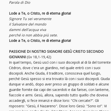
Parola di Dio
Lode a Te, o Cristo, re di eterna gloria!
Signore Tu sei veramente
il Salvatore del mondo
dammi dell'acqua viva
perché io non abbia più sete.
Lode a Te, o Cristo, re di eterna gloria!
PASSIONE DI NOSTRO SIGNORE GESÙ CRISTO SECONDO
GIOVANNI
(Gv 18,1-19,42)
In quel tempo, Gesù uscì con i suoi discepoli al di là del torrente
Cèdron, dove c'era un giardino, nel quale entrò con i suoi
discepoli. Anche Giuda, il traditore, conosceva quel luogo,
perché Gesù spesso si era trovato là con i suoi discepoli. Giuda
dunque vi andò, dopo aver preso un gruppo di soldati e alcune
guardie fornite dai capi dei sacerdoti e dai farisei, con lanterne,
fiaccole e armi. Gesù, allora, sapendo tutto quello che doveva
accadergli, si fece innanzi e disse loro: "Chi cercate?". Gli
risposero: "Gesù, il Nazareno". Disse loro Gesù: "Sono io!". Vi