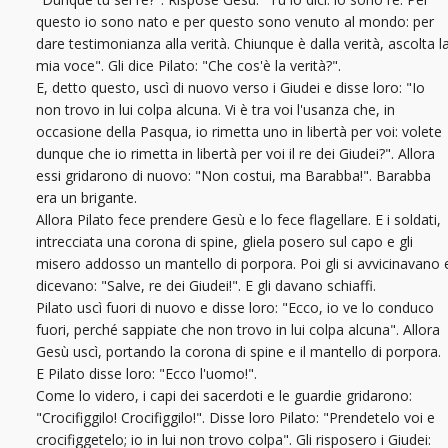
questo io sono nato e per questo sono venuto al mondo: per
dare testimonianza alla verità. Chiunque è dalla verità, ascolta l
mia voce". Gli dice Pilato: "Che cos'è la verità?".
E, detto questo, uscì di nuovo verso i Giudei e disse loro: "Io
non trovo in lui colpa alcuna. Vi è tra voi l'usanza che, in
occasione della Pasqua, io rimetta uno in libertà per voi: volete
dunque che io rimetta in libertà per voi il re dei Giudei?". Allora
essi gridarono di nuovo: "Non costui, ma Barabba!". Barabba
era un brigante.
Allora Pilato fece prendere Gesù e lo fece flagellare. E i soldati,
intrecciata una corona di spine, gliela posero sul capo e gli
misero addosso un mantello di porpora. Poi gli si avvicinavano 
dicevano: "Salve, re dei Giudei!". E gli davano schiaffi.
Pilato uscì fuori di nuovo e disse loro: "Ecco, io ve lo conduco
fuori, perché sappiate che non trovo in lui colpa alcuna". Allora
Gesù uscì, portando la corona di spine e il mantello di porpora.
E Pilato disse loro: "Ecco l'uomo!".
Come lo videro, i capi dei sacerdoti e le guardie gridarono:
"Crocifiggilo! Crocifiggilo!". Disse loro Pilato: "Prendetelo voi e
crocifiggetelo; io in lui non trovo colpa". Gli risposero i Giudei: