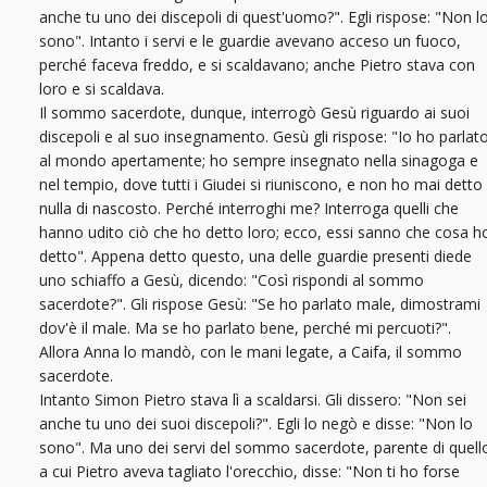
anche tu uno dei discepoli di quest'uomo?". Egli rispose: "Non l
sono". Intanto i servi e le guardie avevano acceso un fuoco,
perché faceva freddo, e si scaldavano; anche Pietro stava con
loro e si scaldava.
Il sommo sacerdote, dunque, interrogò Gesù riguardo ai suoi
discepoli e al suo insegnamento. Gesù gli rispose: "Io ho parlat
al mondo apertamente; ho sempre insegnato nella sinagoga e
nel tempio, dove tutti i Giudei si riuniscono, e non ho mai detto
nulla di nascosto. Perché interroghi me? Interroga quelli che
hanno udito ciò che ho detto loro; ecco, essi sanno che cosa h
detto". Appena detto questo, una delle guardie presenti diede
uno schiaffo a Gesù, dicendo: "Così rispondi al sommo
sacerdote?". Gli rispose Gesù: "Se ho parlato male, dimostrami
dov'è il male. Ma se ho parlato bene, perché mi percuoti?".
Allora Anna lo mandò, con le mani legate, a Caifa, il sommo
sacerdote.
Intanto Simon Pietro stava lì a scaldarsi. Gli dissero: "Non sei
anche tu uno dei suoi discepoli?". Egli lo negò e disse: "Non lo
sono". Ma uno dei servi del sommo sacerdote, parente di quell
a cui Pietro aveva tagliato l'orecchio, disse: "Non ti ho forse