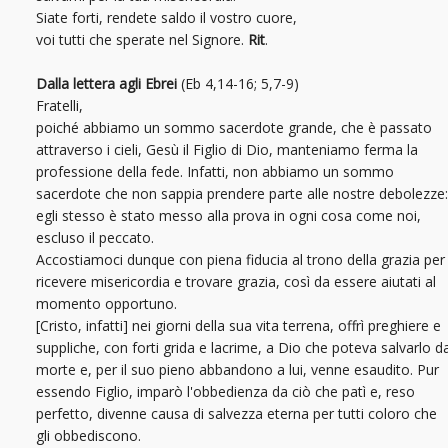
Siate forti, rendete saldo il vostro cuore,
voi tutti che sperate nel Signore.
Rit
.
Dalla lettera agli Ebrei
(Eb 4,14-16; 5,7-9)
Fratelli,
poiché abbiamo un sommo sacerdote grande, che è passato
attraverso i cieli, Gesù il Figlio di Dio, manteniamo ferma la
professione della fede. Infatti, non abbiamo un sommo
sacerdote che non sappia prendere parte alle nostre debolezze:
egli stesso è stato messo alla prova in ogni cosa come noi,
escluso il peccato.
Accostiamoci dunque con piena fiducia al trono della grazia per
ricevere misericordia e trovare grazia, così da essere aiutati al
momento opportuno.
[Cristo, infatti] nei giorni della sua vita terrena, offrì preghiere e
suppliche, con forti grida e lacrime, a Dio che poteva salvarlo d
morte e, per il suo pieno abbandono a lui, venne esaudito. Pur
essendo Figlio, imparò l'obbedienza da ciò che patì e, reso
perfetto, divenne causa di salvezza eterna per tutti coloro che
gli obbediscono.