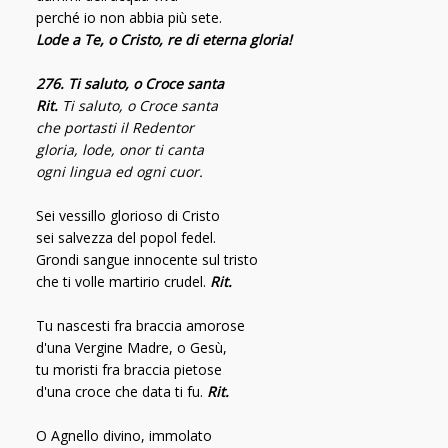
perché io non abbia più sete.
Lode a Te, o Cristo, re di eterna gloria!
276. Ti saluto, o Croce santa
Rit.
Ti saluto, o Croce santa
che portasti il Redentor
gloria, lode, onor ti canta
ogni lingua ed ogni cuor.
Sei vessillo glorioso di Cristo
sei salvezza del popol fedel.
Grondi sangue innocente sul tristo
che ti volle martirio crudel.
Rit.
T
u nascesti fra braccia amorose
d'una Vergine Madre, o Gesù,
tu moristi fra braccia pietose
d'una croce che data ti fu.
Rit.
O Agnello divino, immolato