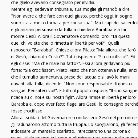
che glielo avevano consegnato per invidia.
Mentre egli sedeva in tribunale, sua moglie gli mandò a dire:
"Non avere a che fare con quel giusto, perché oggi, in sogno,
sono stata molto turbata per causa sua". Ma i capi dei sacerdot
e gli anziani persuasero la folla a chiedere Barabba e a far
morire Gesù. Allora il Governatore domandò loro: "Di questi
due, chi volete che io rimetta in libertà per voi?". Quelli
risposero: "Barabba!". Chiese allora Pilato: "Ma allora, che farò
di Gesù, chiamato Cristo?". Tutti risposero: "Sia crocifisso!". Ed
egli disse: "Ma che male ha fatto?". Essi allora gridavano più
forte: "Sia crocifisso!". Pilato, visto che non otteneva nulla, anzi
che il tumulto aumentava, prese dell'acqua e si lavò le mani
davanti alla folla, dicendo: "Non sono responsabile di questo
sangue. Pensateci voi!". E tutto il popolo rispose: "Il suo sangue
ricada su di noi e sui nostri figli". Allora rimise in libertà per loro
Barabba e, dopo aver fatto flagellare Gesù, lo consegnò perch
fosse crocifisso.
Allora i soldati del Governatore condussero Gesù nel pretorio e
gli radunarono attorno tutta la truppa. Lo spogliarono, gli fecer
indossare un mantello scarlatto, intrecciarono una corona di
spine, gliela posero sul capo e gli misero una canna nella mano