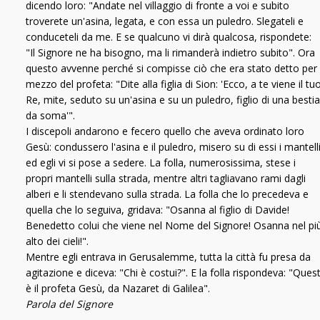
dicendo loro: "Andate nel villaggio di fronte a voi e subito
troverete un'asina, legata, e con essa un puledro. Slegateli e
conduceteli da me. E se qualcuno vi dirà qualcosa, rispondete:
"Il Signore ne ha bisogno, ma li rimanderà indietro subito". Ora
questo avvenne perché si compisse ciò che era stato detto per
mezzo del profeta: "Dite alla figlia di Sion: 'Ecco, a te viene il tu
Re, mite, seduto su un'asina e su un puledro, figlio di una bestia
da soma'".
I discepoli andarono e fecero quello che aveva ordinato loro
Gesù: condussero l'asina e il puledro, misero su di essi i mantell
ed egli vi si pose a sedere. La folla, numerosissima, stese i
propri mantelli sulla strada, mentre altri tagliavano rami dagli
alberi e li stendevano sulla strada. La folla che lo precedeva e
quella che lo seguiva, gridava: "Osanna al figlio di Davide!
Benedetto colui che viene nel Nome del Signore! Osanna nel pi
alto dei cieli!".
Mentre egli entrava in Gerusalemme, tutta la città fu presa da
agitazione e diceva: "Chi è costui?". E la folla rispondeva: "Quest
è il profeta Gesù, da Nazaret di Galilea".
Parola del Signore