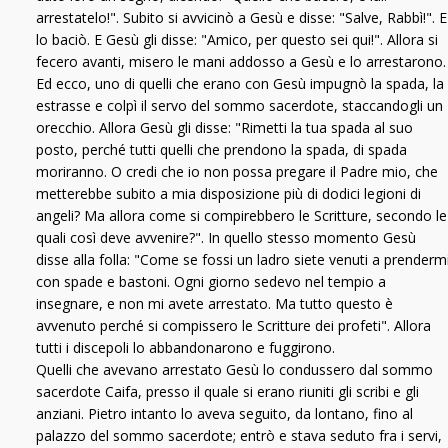
arrestatelo!". Subito si avvicinò a Gesù e disse: "Salve, Rabbì!". E
lo baciò. E Gesù gli disse: "Amico, per questo sei qui!". Allora si
fecero avanti, misero le mani addosso a Gesù e lo arrestarono.
Ed ecco, uno di quelli che erano con Gesù impugnò la spada, la
estrasse e colpì il servo del sommo sacerdote, staccandogli un
orecchio. Allora Gesù gli disse: "Rimetti la tua spada al suo
posto, perché tutti quelli che prendono la spada, di spada
moriranno. O credi che io non possa pregare il Padre mio, che
metterebbe subito a mia disposizione più di dodici legioni di
angeli? Ma allora come si compirebbero le Scritture, secondo le
quali così deve avvenire?". In quello stesso momento Gesù
disse alla folla: "Come se fossi un ladro siete venuti a prenderm
con spade e bastoni. Ogni giorno sedevo nel tempio a
insegnare, e non mi avete arrestato. Ma tutto questo è
avvenuto perché si compissero le Scritture dei profeti". Allora
tutti i discepoli lo abbandonarono e fuggirono.
Quelli che avevano arrestato Gesù lo condussero dal sommo
sacerdote Caifa, presso il quale si erano riuniti gli scribi e gli
anziani. Pietro intanto lo aveva seguito, da lontano, fino al
palazzo del sommo sacerdote; entrò e stava seduto fra i servi,