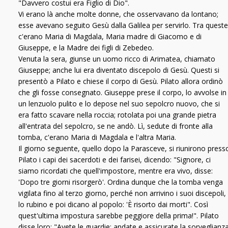
"Davvero costui era Figlio di Dio".
Vi erano là anche molte donne, che osservavano da lontano;
esse avevano seguito Gesù dalla Galilea per servirlo. Tra queste
c'erano Maria di Magdala, Maria madre di Giacomo e di
Giuseppe, e la Madre dei figli di Zebedeo.
Venuta la sera, giunse un uomo ricco di Arimatea, chiamato
Giuseppe; anche lui era diventato discepolo di Gesù. Questi si
presentò a Pilato e chiese il corpo di Gesù. Pilato allora ordinò
che gli fosse consegnato. Giuseppe prese il corpo, lo avvolse in
un lenzuolo pulito e lo depose nel suo sepolcro nuovo, che si
era fatto scavare nella roccia; rotolata poi una grande pietra
all'entrata del sepolcro, se ne andò. Lì, sedute di fronte alla
tomba, c'erano Maria di Magdala e l'altra Maria.
Il giorno seguente, quello dopo la Parasceve, si riunirono press
Pilato i capi dei sacerdoti e dei farisei, dicendo: "Signore, ci
siamo ricordati che quell'impostore, mentre era vivo, disse:
'Dopo tre giorni risorgerò'. Ordina dunque che la tomba venga
vigilata fino al terzo giorno, perché non arrivino i suoi discepoli,
lo rubino e poi dicano al popolo: 'È risorto dai morti". Così
quest'ultima impostura sarebbe peggiore della prima!". Pilato
disse loro: "Avete le guardie: andate e assicurate la sorveglianz