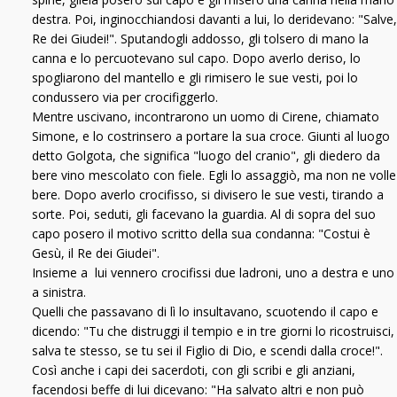
destra. Poi, inginocchiandosi davanti a lui, lo deridevano: "Salve,
Re dei Giudei!". Sputandogli addosso, gli tolsero di mano la
canna e lo percuotevano sul capo. Dopo averlo deriso, lo
spogliarono del mantello e gli rimisero le sue vesti, poi lo
condussero via per crocifiggerlo.
Mentre uscivano, incontrarono un uomo di Cirene, chiamato
Simone, e lo costrinsero a portare la sua croce. Giunti al luogo
detto Golgota, che significa "luogo del cranio", gli diedero da
bere vino mescolato con fiele. Egli lo assaggiò, ma non ne volle
bere. Dopo averlo crocifisso, si divisero le sue vesti, tirando a
sorte. Poi, seduti, gli facevano la guardia. Al di sopra del suo
capo posero il motivo scritto della sua condanna: "Costui è
Gesù, il Re dei Giudei".
Insieme a lui vennero crocifissi due ladroni, uno a destra e uno
a sinistra.
Quelli che passavano di lì lo insultavano, scuotendo il capo e
dicendo: "Tu che distruggi il tempio e in tre giorni lo ricostruisci,
salva te stesso, se tu sei il Figlio di Dio, e scendi dalla croce!".
Così anche i capi dei sacerdoti, con gli scribi e gli anziani,
facendosi beffe di lui dicevano: "Ha salvato altri e non può