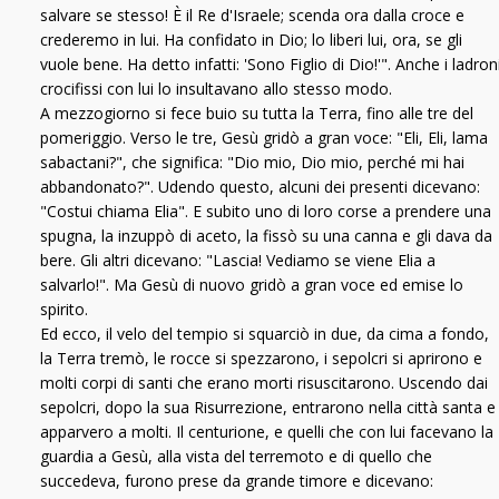
salvare se stesso! È il Re d'Israele; scenda ora dalla croce e
crederemo in lui. Ha confidato in Dio; lo liberi lui, ora, se gli
vuole bene. Ha detto infatti: 'Sono Figlio di Dio!'". Anche i ladron
crocifissi con lui lo insultavano allo stesso modo.
A mezzogiorno si fece buio su tutta la Terra, fino alle tre del
pomeriggio. Verso le tre, Gesù gridò a gran voce: "Eli, Eli, lama
sabactani?", che significa: "Dio mio, Dio mio, perché mi hai
abbandonato?". Udendo questo, alcuni dei presenti dicevano:
"Costui chiama Elia". E subito uno di loro corse a prendere una
spugna, la inzuppò di aceto, la fissò su una canna e gli dava da
bere. Gli altri dicevano: "Lascia! Vediamo se viene Elia a
salvarlo!". Ma Gesù di nuovo gridò a gran voce ed emise lo
spirito.
Ed ecco, il velo del tempio si squarciò in due, da cima a fondo,
la Terra tremò, le rocce si spezzarono, i sepolcri si aprirono e
molti corpi di santi che erano morti risuscitarono. Uscendo dai
sepolcri, dopo la sua Risurrezione, entrarono nella città santa e
apparvero a molti. Il centurione, e quelli che con lui facevano la
guardia a Gesù, alla vista del terremoto e di quello che
succedeva, furono prese da grande timore e dicevano: