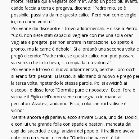
morte; restate qui e vegliate con me". Andò un poco più avanti,
cadde faccia a terra e pregava, dicendo: "Padre mio, se è
possibile, passi via da me questo calice! Però non come voglio
io, ma come vuoi tu!".
Poi venne dai discepoli e li trovò addormentati. E disse a Pietro:
"Così, non siete stati capaci di vegliare con me una sola ora?
Vegliate e pregate, per non entrare in tentazione. Lo spirito è
pronto, ma la carne è debole". Si allontanò una seconda volta e
pregò dicendo: "Padre mio, se questo calice non può passare
via senza che io lo beva, si compia la tua volontà".
Poi venne e li trovò di nuovo addormentati, perché i loro occhi
si erano fatti pesanti. Li lasciò, si allontanò di nuovo e pregò pe
la terza volta, ripetendo le stesse parole. Poi si avvicinò ai
discepoli e disse loro: "Dormite pure e riposatevi! Ecco, l'ora è
vicina e il Figlio dell'uomo viene consegnato in mano ai
peccatori. Alzatevi, andiamo! Ecco, colui che mi tradisce è
vicino".
Mentre ancora egli parlava, ecco arrivare Giuda, uno dei Dodici,
e con lui una grande folla con spade e bastoni, mandata dai
capi dei sacerdoti e dagli anziani del popolo. Il traditore aveva
dato loro un segno, dicendo: "Quello che bacerò, è lui: