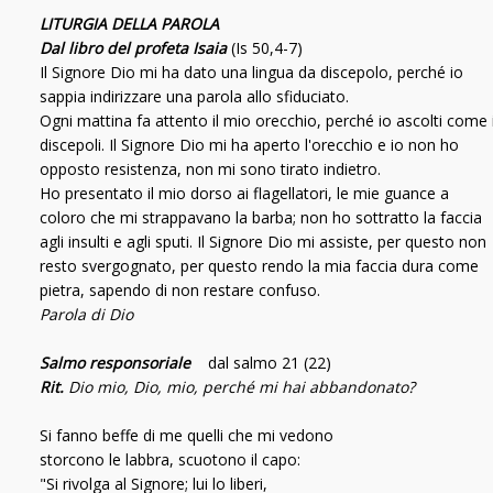
LITURGIA DELLA PAROLA
Dal libro del profeta Isaia
(Is 50,4-7)
Il Signore Dio mi ha dato una lingua da discepolo, perché io
sappia indirizzare una parola allo sfiduciato.
Ogni mattina fa attento il mio orecchio, perché io ascolti come 
discepoli. Il Signore Dio mi ha aperto l'orecchio e io non ho
opposto resistenza, non mi sono tirato indietro.
Ho presentato il mio dorso ai flagellatori, le mie guance a
coloro che mi strappavano la barba; non ho sottratto la faccia
agli insulti e agli sputi. Il Signore Dio mi assiste, per questo non
resto svergognato, per questo rendo la mia faccia dura come
pietra, sapendo di non restare confuso.
Parola di Dio
Salmo responsoriale
dal salmo 21 (22)
Rit.
Dio mio, Dio, mio, perché mi hai abbandonato?
Si fanno beffe di me quelli che mi vedono
storcono le labbra, scuotono il capo:
"Si rivolga al Signore; lui lo liberi,