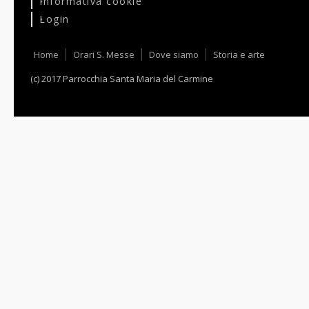
Informativa cookie
Login
Home
Orari S. Messe
Dove siamo
Storia e arte
(c) 2017 Parrocchia Santa Maria del Carmine