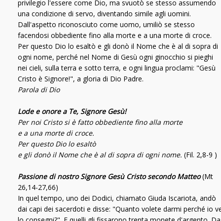
privilegio l'essere come Dio, ma svuotò se stesso assumendo
una condizione di servo, diventando simile agli uomini.
Dall'aspetto riconosciuto come uomo, umiliò se stesso
facendosi obbediente fino alla morte e a una morte di croce.
Per questo Dio lo esaltò e gli donò il Nome che è al di sopra di
ogni nome, perché nel Nome di Gesù ogni ginocchio si pieghi
nei cieli, sulla terra e sotto terra, e ogni lingua proclami: "Gesù
Cristo è Signore!", a gloria di Dio Padre.
Parola di Dio
Lode e onore a Te, Signore Gesù!
Per noi Cristo si è fatto obbediente fino alla morte
e a una morte di croce.
Per questo Dio lo esaltò
e gli donò il Nome che è al di sopra di ogni nome.
(Fil. 2,8-9 )
Passione di nostro Signore Gesù Cristo secondo Matteo
(Mt
26,14-27,66)
In quel tempo, uno dei Dodici, chiamato Giuda Iscariota, andò
dai capi dei sacerdoti e disse: "Quanto volete darmi perché io v
lo consegni?". E quelli gli fissarono trenta monete d'argento. Da