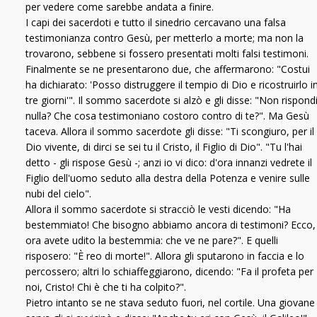
per vedere come sarebbe andata a finire.
I capi dei sacerdoti e tutto il sinedrio cercavano una falsa
testimonianza contro Gesù, per metterlo a morte; ma non la
trovarono, sebbene si fossero presentati molti falsi testimoni.
Finalmente se ne presentarono due, che affermarono: "Costui
ha dichiarato: 'Posso distruggere il tempio di Dio e ricostruirlo i
tre giorni'". Il sommo sacerdote si alzò e gli disse: "Non rispond
nulla? Che cosa testimoniano costoro contro di te?". Ma Gesù
taceva. Allora il sommo sacerdote gli disse: "Ti scongiuro, per il
Dio vivente, di dirci se sei tu il Cristo, il Figlio di Dio". "Tu l'hai
detto - gli rispose Gesù -; anzi io vi dico: d'ora innanzi vedrete il
Figlio dell'uomo seduto alla destra della Potenza e venire sulle
nubi del cielo".
Allora il sommo sacerdote si stracciò le vesti dicendo: "Ha
bestemmiato! Che bisogno abbiamo ancora di testimoni? Ecco,
ora avete udito la bestemmia: che ve ne pare?". E quelli
risposero: "È reo di morte!". Allora gli sputarono in faccia e lo
percossero; altri lo schiaffeggiarono, dicendo: "Fa il profeta per
noi, Cristo! Chi è che ti ha colpito?".
Pietro intanto se ne stava seduto fuori, nel cortile. Una giovane