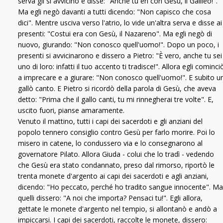
serva gli si avvicinò e disse: "Anche tu eri con Gesù, il Galileo!".
Ma egli negò davanti a tutti dicendo: "Non capisco che cosa
dici". Mentre usciva verso l'atrio, lo vide un'altra serva e disse ai
presenti: "Costui era con Gesù, il Nazareno". Ma egli negò di
nuovo, giurando: "Non conosco quell'uomo!". Dopo un poco, i
presenti si avvicinarono e dissero a Pietro: "È vero, anche tu sei
uno di loro: infatti il tuo accento ti tradisce!". Allora egli cominci
a imprecare e a giurare: "Non conosco quell'uomo!". E subito u
gallò canto. E Pietro si ricordò della parola di Gesù, che aveva
detto: "Prima che il gallo canti, tu mi rinnegherai tre volte". E,
uscito fuori, pianse amaramente.
Venuto il mattino, tutti i capi dei sacerdoti e gli anziani del
popolo tennero consiglio contro Gesù per farlo morire. Poi lo
misero in catene, lo condussero via e lo consegnarono al
governatore Pilato. Allora Giuda - colui che lo tradì - vedendo
che Gesù era stato condannato, preso dal rimorso, riportò le
trenta monete d'argento ai capi dei sacerdoti e agli anziani,
dicendo: "Ho peccato, perché ho tradito sangue innocente". Ma
quelli dissero: "A noi che importa? Pensaci tu!". Egli allora,
gettate le monete d'argento nel tempio, si allontanò e andò a
impiccarsi. I capi dei sacerdoti, raccolte le monete, dissero: