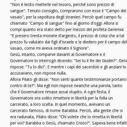
"Non è lecito metterle nel tesoro, perché sono prezzo di
sangue". Tenuto consiglio, comprarono con esse il "Campo del
vasaio", per la sepoltura degli stranieri. Perciò quel campo fu
chiamato "Campo di sangue" fino al giorno d'oggi. Allora si
compì quanto era stato detto per mezzo del profeta Geremia:
"E presero trenta monete d'argento, il prezzo di colui che a tal
prezzo fu valutato dai figli d'Israele e le diedero per il campo del
vasaio, come mi aveva ordinato il Signore".
Gesù, intanto, comparve davanti al Governatore e il
Governatore lo interrogò dicendo: "Sei tu il Re dei Giudei?". Ges
rispose: "Tu lo dici". E mentre i capi dei sacerdoti e gli anziani lo
accusavano, non rispose nulla.
Allora Pilato gli disse: "Non senti quante testimonianze portano
contro di te?". Ma egli non rispose neanche una parola, tanto
che il Governatore rimase assai stupito. A ogni festa, il
Governatore era solito rimettere in libertà per la folla un
carcerato, a loro scelta. In quel momento, avevano un
carcerato famoso, di nome Barabba. Perciò, alla gente che si
era radunata, Pilato disse: "Chi volete che io rimetta in libertà
per voi? Barabba o Gesù, chiamato Cristo?". Sapeva bene infatt