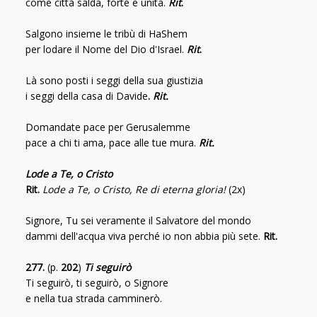
come città salda, forte e unita.
Rit
.
Salgono insieme le tribù di HaShem
per lodare il Nome del Dio d'Israel.
Rit
.
Là sono posti i seggi della sua giustizia
i seggi della casa di Davide
.
Rit.
Domandate pace per Gerusalemme
pace a chi ti ama, pace alle tue mura.
Rit.
Lode a Te, o Cristo
Rit.
Lode a Te, o Cristo, Re di eterna gloria!
(2x)
Signore, Tu sei veramente il Salvatore del mondo
dammi dell'acqua viva perché io non abbia più sete.
Rit.
277.
(p.
202
)
Ti seguirò
Ti seguirò, ti seguirò, o Signore
e nella tua strada camminerò.