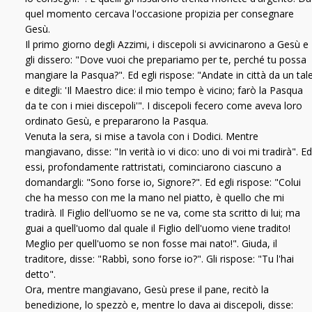
quel momento cercava l'occasione propizia per consegnare
Gesù.
Il primo giorno degli Azzimi, i discepoli si avvicinarono a Gesù e
gli dissero: "Dove vuoi che prepariamo per te, perché tu possa
mangiare la Pasqua?". Ed egli rispose: "Andate in città da un tal
e ditegli: 'Il Maestro dice: il mio tempo è vicino; farò la Pasqua
da te con i miei discepoli'". I discepoli fecero come aveva loro
ordinato Gesù, e prepararono la Pasqua.
Venuta la sera, si mise a tavola con i Dodici. Mentre
mangiavano, disse: "In verità io vi dico: uno di voi mi tradirà". Ed
essi, profondamente rattristati, cominciarono ciascuno a
domandargli: "Sono forse io, Signore?". Ed egli rispose: "Colui
che ha messo con me la mano nel piatto, è quello che mi
tradirà. Il Figlio dell'uomo se ne va, come sta scritto di lui; ma
guai a quell'uomo dal quale il Figlio dell'uomo viene tradito!
Meglio per quell'uomo se non fosse mai nato!". Giuda, il
traditore, disse: "Rabbì, sono forse io?". Gli rispose: "Tu l'hai
detto".
Ora, mentre mangiavano, Gesù prese il pane, recitò la
benedizione, lo spezzò e, mentre lo dava ai discepoli, disse: